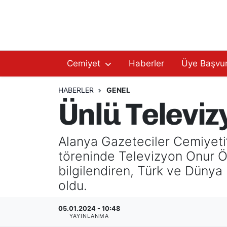
Hakkımızda
Başkan Hakkında
Cemiyet
Haberler
Üye Başvu
Başkanlarımız
AGC Hakkında
Yönetim Kurulu
Yönetim Kurulu
HABERLER
GENEL
Ünlü Televi
Üyelerimiz
Üyelerimiz
Alanya Gazeteciler Cemiyeti’
Tüzüğümüz
Başkanlarımız
töreninde Televizyon Onur Öd
Üye Başvurusu
Tüzüğümüz
bilgilendiren, Türk ve Dün
oldu.
05.01.2024 - 10:48
YAYINLANMA