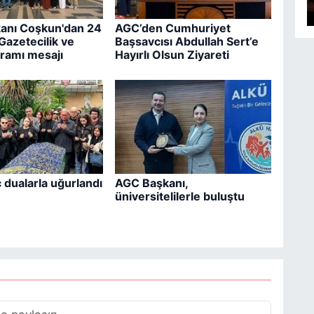
anı Coşkun'dan 24
AGC’den Cumhuriyet
azetecilik ve
Başsavcısı Abdullah Sert’e
ramı mesajı
Hayırlı Olsun Ziyareti
ç dualarla uğurlandı
AGC Başkanı,
üniversitelilerle buluştu