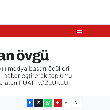
dan övgü
ılı medya başarı ödülleri
nı haberleştirerek toplumu
imza atan FUAT KOZLUKLU
-
+
A
A