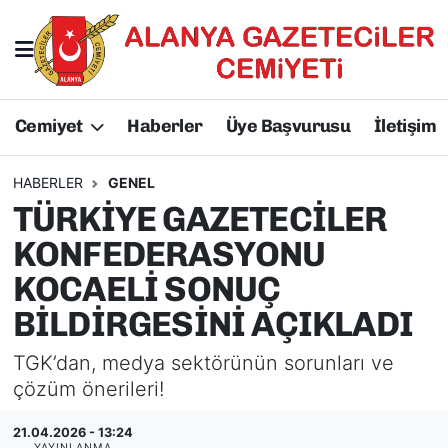
Hakkımızda
Başkan Hakkında
Cemiyet
Haberler
Üye Başvurusu
İletişim
Başkanlarımız
AGC Hakkında
Yönetim Kurulu
Yönetim Kurulu
HABERLER
GENEL
TÜRKİYE GAZETECİLER
Üyelerimiz
Üyelerimiz
KONFEDERASYONU
KOCAELİ SONUÇ
Tüzüğümüz
Başkanlarımız
BİLDİRGESİNİ AÇIKLADI
Üye Başvurusu
Tüzüğümüz
TGK’dan, medya sektörünün sorunları ve
çözüm önerileri!
21.04.2026 - 13:24
YAYINLANMA