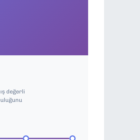
ış değerli
culuğunu