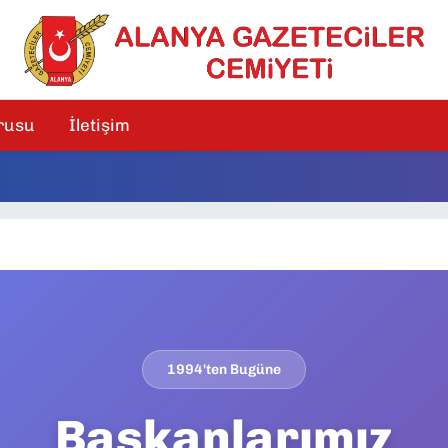
rusu
İletişim
1994'ten Bugüne
Başkanlarımız