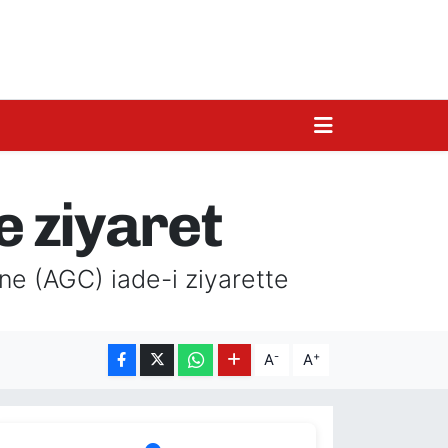
 ziyaret
ne (AGC) iade-i ziyarette
-
+
A
A