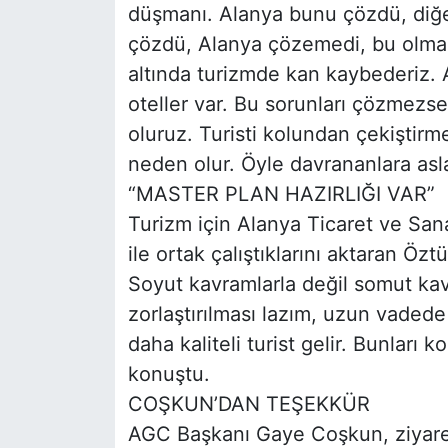
düşmanı. Alanya bunu çözdü, diğer
çözdü, Alanya çözemedi, bu olmaz
altında turizmde kan kaybederiz. 
oteller var. Bu sorunları çözmezsek
oluruz. Turisti kolundan çekiştir
neden olur. Öyle davrananlara a
“MASTER PLAN HAZIRLIĞI VAR”
Turizm için Alanya Ticaret ve San
ile ortak çalıştıklarını aktaran Özt
Soyut kavramlarla değil somut kavr
zorlaştırılması lazım, uzun vadede 
daha kaliteli turist gelir. Bunları 
konuştu.
COŞKUN’DAN TEŞEKKÜR
AGC Başkanı Gaye Coşkun, ziyare