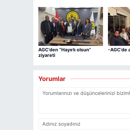
AGC’den “Hayırlı olsun”
-AGC’de 
ziyareti
Yorumlar