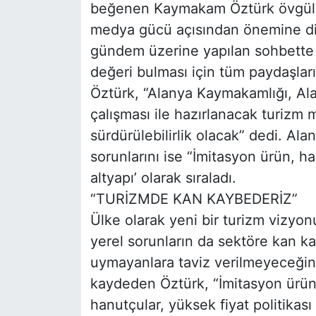
beğenen Kaymakam Öztürk övgüler
medya gücü açısından önemine dik
gündem üzerine yapılan sohbette Ö
değeri bulması için tüm paydaşları
Öztürk, “Alanya Kaymakamlığı, Al
çalışması ile hazırlanacak turizm 
sürdürülebilirlik olacak” dedi. A
sorunlarını ise “İmitasyon ürün, ha
altyapı’ olarak sıraladı.
“TURİZMDE KAN KAYBEDERİZ”
Ülke olarak yeni bir turizm vizyo
yerel sorunların da sektöre kan kay
uymayanlara taviz verilmeyeceğini,
kaydeden Öztürk, “İmitasyon ürün 
hanutçular, yüksek fiyat politikası