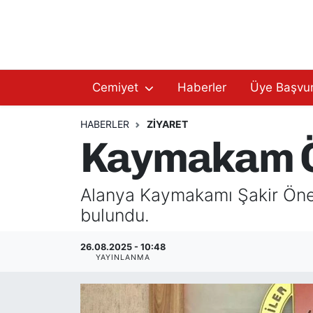
Hakkımızda
Başkan Hakkında
Cemiyet
Haberler
Üye Başvu
Başkanlarımız
AGC Hakkında
Yönetim Kurulu
Yönetim Kurulu
HABERLER
ZIYARET
Kaymakam Öz
Üyelerimiz
Üyelerimiz
Alanya Kaymakamı Şakir Öner
Tüzüğümüz
Başkanlarımız
bulundu.
Üye Başvurusu
Tüzüğümüz
26.08.2025 - 10:48
YAYINLANMA