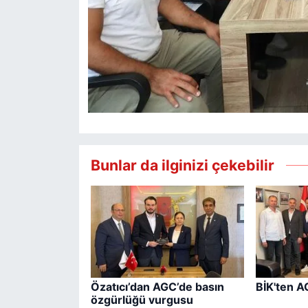
Bunlar da ilginizi çekebilir
Özatıcı’dan AGC’de basın
BİK'ten A
özgürlüğü vurgusu