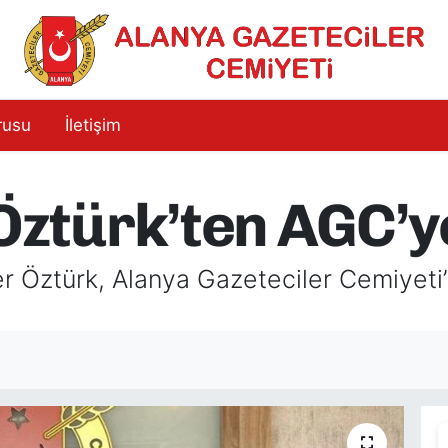
rusu
İletişim
türk’ten AGC’ye
 Öztürk, Alanya Gazeteciler Cemiyeti’