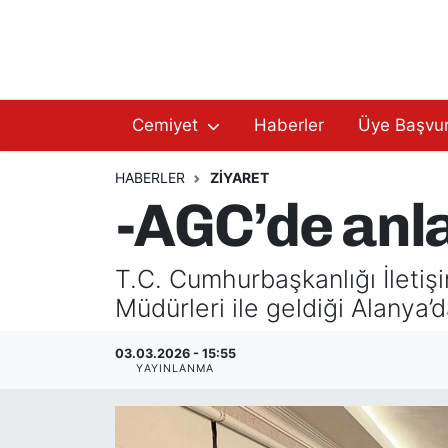
Hakkımızda
Başkan Hakkında
Cemiyet
Haberler
Üye Başvu
Başkanlarımız
AGC Hakkında
Yönetim Kurulu
Yönetim Kurulu
HABERLER
ZIYARET
-AGC’de anl
Üyelerimiz
Üyelerimiz
T.C. Cumhurbaşkanlığı İleti
Tüzüğümüz
Başkanlarımız
Müdürleri ile geldiği Alanya’
Üye Başvurusu
Tüzüğümüz
03.03.2026 - 15:55
YAYINLANMA