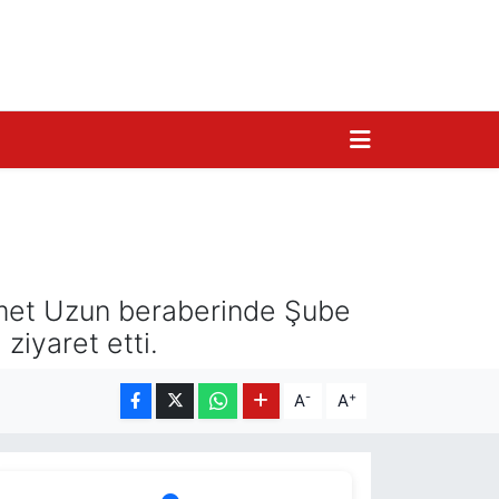
hmet Uzun beraberinde Şube
ziyaret etti.
-
+
A
A