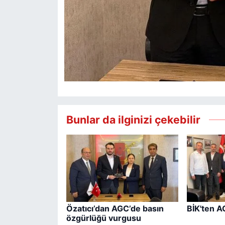
Bunlar da ilginizi çekebilir
Özatıcı’dan AGC’de basın
BİK'ten A
özgürlüğü vurgusu