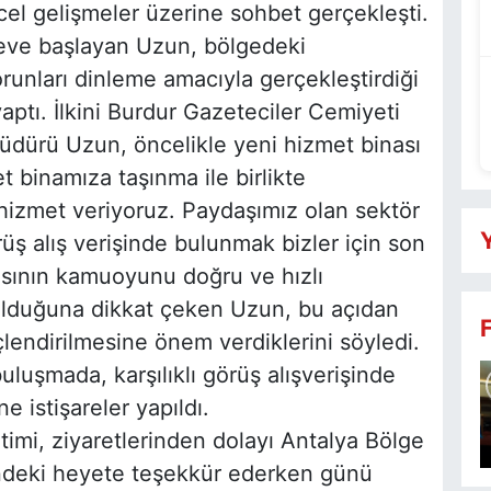
üncel gelişmeler üzerine sohbet gerçekleşti.
reve başlayan Uzun, bölgedeki
runları dinleme amacıyla gerçekleştirdiği
yaptı. İlkini Burdur Gazeteciler Cemiyeti
Müdürü Uzun, öncelikle yeni hizmet binası
t binamıza taşınma ile birlikte
 hizmet veriyoruz. Paydaşımız olan sektör
Y
örüş alış verişinde bulunmak bizler için son
asının kamuoyunu doğru ve hızlı
 olduğuna dikkat çeken Uzun, bu açıdan
endirilmesine önem verdiklerini söyledi.
luşmada, karşılıklı görüş alışverişinde
 istişareler yapıldı.
imi, ziyaretlerinden dolayı Antalya Bölge
deki heyete teşekkür ederken günü