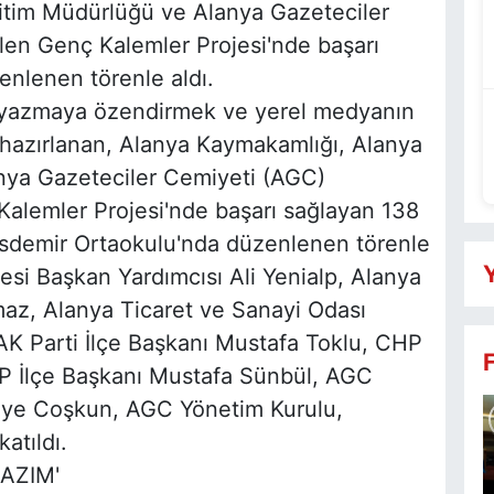
ğitim Müdürlüğü ve Alanya Gazeteciler
ilen Genç Kalemler Projesi'nde başarı
enlenen törenle aldı.
, yazmaya özendirmek ve yerel medyanın
hazırlanan, Alanya Kaymakamlığı, Alanya
anya Gazeteciler Cemiyeti (AGC)
Kalemler Projesi'nde başarı sağlayan 138
lisdemir Ortaokulu'nda düzenlenen törenle
Y
esi Başkan Yardımcısı Ali Yenialp, Alanya
lmaz, Alanya Ticaret ve Sanayi Odası
AK Parti İlçe Başkanı Mustafa Toklu, CHP
P İlçe Başkanı Mustafa Sünbül, AGC
aye Coşkun, AGC Yönetim Kurulu,
atıldı.
AZIM'