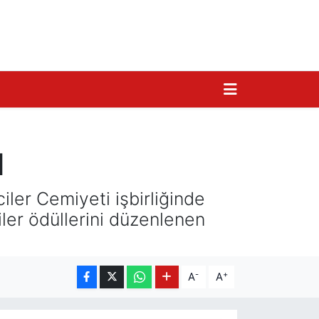
ı
ler Cemiyeti işbirliğinde
ler ödüllerini düzenlenen
-
+
A
A