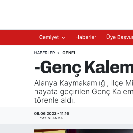
Hakkımızda
Başkan Hakkında
Cemiyet
Haberler
Üye Başvu
Başkanlarımız
AGC Hakkında
Yönetim Kurulu
Yönetim Kurulu
HABERLER
GENEL
-Genç Kaleml
Üyelerimiz
Üyelerimiz
Alanya Kaymakamlığı, İlçe Mi
Tüzüğümüz
Başkanlarımız
hayata geçirilen Genç Kaleml
Üye Başvurusu
Tüzüğümüz
törenle aldı.
09.06.2023 - 11:16
YAYINLANMA