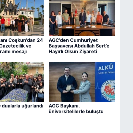
anı Coşkun'dan 24
AGC’den Cumhuriyet
azetecilik ve
Başsavcısı Abdullah Sert’e
ramı mesajı
Hayırlı Olsun Ziyareti
ç dualarla uğurlandı
AGC Başkanı,
üniversitelilerle buluştu