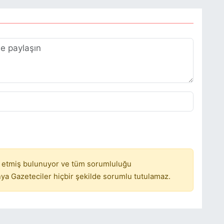
 etmiş bulunuyor ve tüm sorumluluğu
ya Gazeteciler hiçbir şekilde sorumlu tutulamaz.