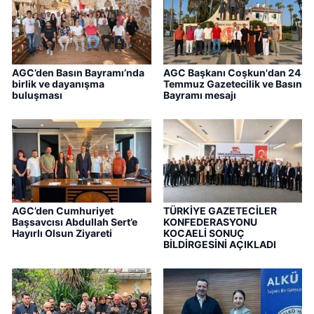
AGC’den Basın Bayramı’nda
AGC Başkanı Coşkun'dan 24
birlik ve dayanışma
Temmuz Gazetecilik ve Basın
buluşması
Bayramı mesajı
AGC’den Cumhuriyet
TÜRKİYE GAZETECİLER
Başsavcısı Abdullah Sert’e
KONFEDERASYONU
Hayırlı Olsun Ziyareti
KOCAELİ SONUÇ
BİLDİRGESİNİ AÇIKLADI