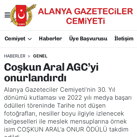
Hakkımızda
Başkan Hakkında
Cemiyet
Haberler
Üye Başvurusu
İletişim
Başkanlarımız
AGC Hakkında
Yönetim Kurulu
Yönetim Kurulu
HABERLER
GENEL
Coşkun Aral AGC’yi
Üyelerimiz
Üyelerimiz
onurlandırdı
Tüzüğümüz
Başkanlarımız
Alanya Gazeteciler Cemiyeti’nin 30. Yıl
dönümü kutlaması ve 2022 yılı medya başarı
Üye Başvurusu
Tüzüğümüz
ödülleri töreninde Tarihe not düşen
fotoğrafları, nesiller boyu ilgiyle izlenecek
belgeselleri ile meslek mensuplarına örnek
isim COŞKUN ARAL’a ONUR ÖDÜLÜ takdim