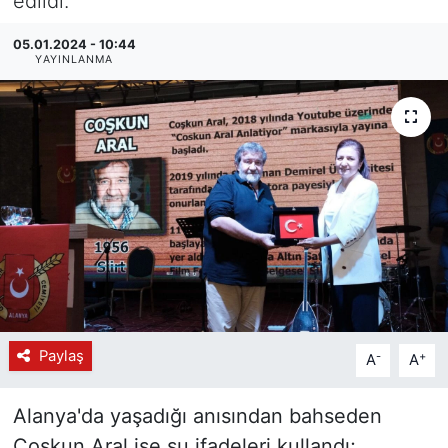
edildi.
05.01.2024 - 10:44
YAYINLANMA
Paylaş
-
+
A
A
Alanya'da yaşadığı anısından bahseden
Coşkun Aral ise şu ifadeleri kullandı;