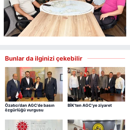
Bunlar da ilginizi çekebilir
Özatıcı’dan AGC’de basın
BİK'ten AGC'ye ziyaret
özgürlüğü vurgusu