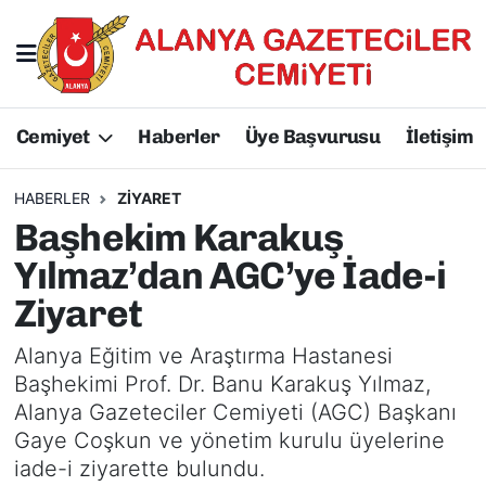
Hakkımızda
Başkan Hakkında
Cemiyet
Haberler
Üye Başvurusu
İletişim
Başkanlarımız
AGC Hakkında
Yönetim Kurulu
Yönetim Kurulu
HABERLER
ZIYARET
Başhekim Karakuş
Üyelerimiz
Üyelerimiz
Yılmaz’dan AGC’ye İade-i
Ziyaret
Tüzüğümüz
Başkanlarımız
Alanya Eğitim ve Araştırma Hastanesi
Üye Başvurusu
Tüzüğümüz
Başhekimi Prof. Dr. Banu Karakuş Yılmaz,
Alanya Gazeteciler Cemiyeti (AGC) Başkanı
Gaye Coşkun ve yönetim kurulu üyelerine
iade-i ziyarette bulundu.