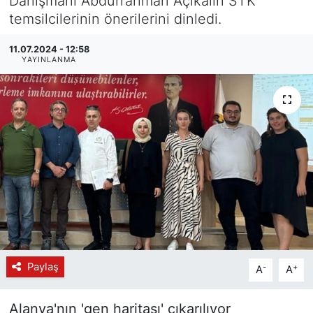
Danışmanı Abdurrahman Açıkalın STK
temsilcilerinin önerilerini dinledi.
11.07.2024 - 12:58
YAYINLANMA
Paylaş
-
+
A
A
Alanya'nın 'gen haritası' çıkarılıyor