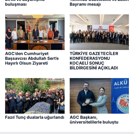
buluşması
Bayramı mesajı
AGC’den Cumhuriyet
TÜRKİYE GAZETECİLER
Başsavcısı Abdullah Sert’e
KONFEDERASYONU
Hayırlı Olsun Ziyareti
KOCAELİ SONUÇ
BİLDİRGESİNİ AÇIKLADI
Fazıl Tunç dualarla uğurlandı
AGC Başkanı,
üniversitelilerle buluştu