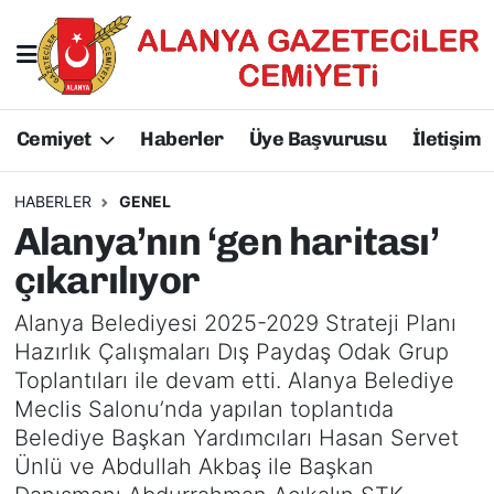
Hakkımızda
Başkan Hakkında
Cemiyet
Haberler
Üye Başvurusu
İletişim
Başkanlarımız
AGC Hakkında
Yönetim Kurulu
Yönetim Kurulu
HABERLER
GENEL
Alanya’nın ‘gen haritası’
Üyelerimiz
Üyelerimiz
çıkarılıyor
Tüzüğümüz
Başkanlarımız
Alanya Belediyesi 2025-2029 Strateji Planı
Hazırlık Çalışmaları Dış Paydaş Odak Grup
Üye Başvurusu
Tüzüğümüz
Toplantıları ile devam etti. Alanya Belediye
Meclis Salonu’nda yapılan toplantıda
Belediye Başkan Yardımcıları Hasan Servet
Ünlü ve Abdullah Akbaş ile Başkan