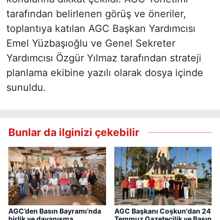
tarafından belirlenen görüş ve öneriler,
toplantıya katılan AGC Başkan Yardımcısı
Emel Yüzbaşıoğlu ve Genel Sekreter
Yardımcısı Özgür Yılmaz tarafından strateji
planlama ekibine yazılı olarak dosya içinde
sunuldu.
Bunlar da ilginizi çekebilir
AGC’den Basın Bayramı’nda
AGC Başkanı Coşkun'dan 24
birlik ve dayanışma
Temmuz Gazetecilik ve Basın