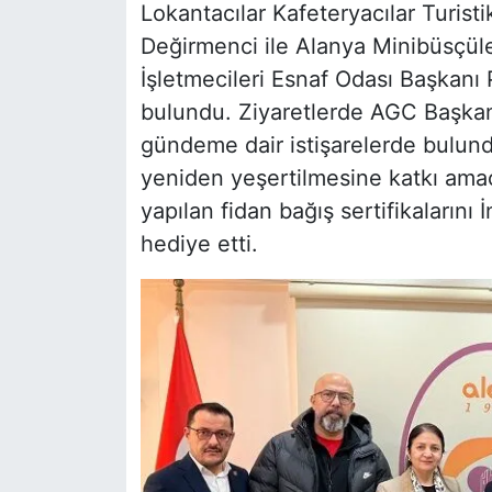
Lokantacılar Kafeteryacılar Turist
Değirmenci ile Alanya Minibüsçüle
İşletmecileri Esnaf Odası Başkanı 
bulundu. Ziyaretlerde AGC Başkan
gündeme dair istişarelerde bulun
yeniden yeşertilmesine katkı amacı
yapılan fidan bağış sertifikaların
hediye etti.