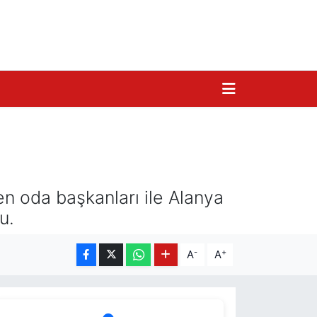
n oda başkanları ile Alanya
u.
-
+
A
A