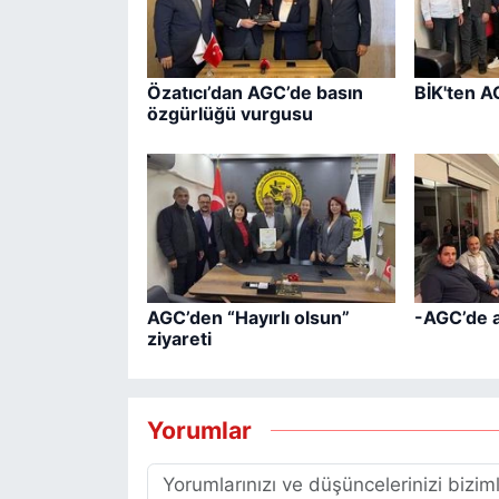
Özatıcı’dan AGC’de basın
BİK'ten A
özgürlüğü vurgusu
AGC’den “Hayırlı olsun”
-AGC’de 
ziyareti
Yorumlar