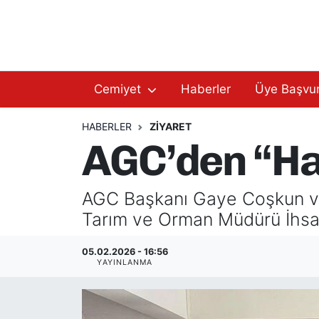
Hakkımızda
Başkan Hakkında
Cemiyet
Haberler
Üye Başvu
Başkanlarımız
AGC Hakkında
Yönetim Kurulu
Yönetim Kurulu
HABERLER
ZIYARET
AGC’den “Hay
Üyelerimiz
Üyelerimiz
AGC Başkanı Gaye Coşkun ve 
Tüzüğümüz
Başkanlarımız
Tarım ve Orman Müdürü İhsan 
Üye Başvurusu
Tüzüğümüz
05.02.2026 - 16:56
YAYINLANMA