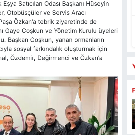
ik Eşya Satıcıları Odası Başkanı Hüseyin
r, Otobüsçüler ve Servis Aracı
Paşa Özkan’a tebrik ziyaretinde de
ı Gaye Coşkun ve Yönetim Kurulu üyeleri
du. Başkan Coşkun, yanan ormanların
yla sosyal farkındalık oluşturmak için
ı İnal, Özdemir, Değirmenci ve Özkan’a
Y