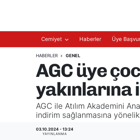
Hakkımızda
Başkan Hakkında
Cemiyet
Haberler
Üye Başvu
Başkanlarımız
AGC Hakkında
Yönetim Kurulu
Yönetim Kurulu
HABERLER
GENEL
AGC üye çocu
Üyelerimiz
Üyelerimiz
yakınlarına 
Tüzüğümüz
Başkanlarımız
Üye Başvurusu
Tüzüğümüz
AGC ile Atılım Akademini Anao
indirim sağlanmasına yönelik
03.10.2024 - 13:24
YAYINLANMA