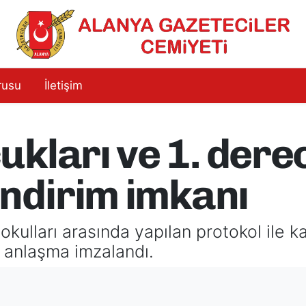
rusu
İletişim
kları ve 1. dere
indirim imkanı
kulları arasında yapılan protokol ile k
 anlaşma imzalandı.