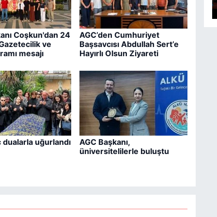
anı Coşkun'dan 24
AGC’den Cumhuriyet
azetecilik ve
Başsavcısı Abdullah Sert’e
ramı mesajı
Hayırlı Olsun Ziyareti
ç dualarla uğurlandı
AGC Başkanı,
üniversitelilerle buluştu