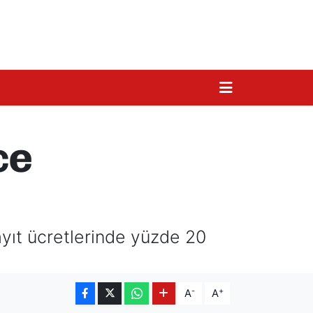
ce
ayıt ücretlerinde yüzde 20
-
+
A
A