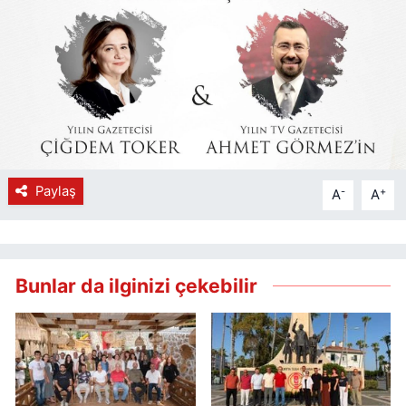
Paylaş
-
+
A
A
Bunlar da ilginizi çekebilir