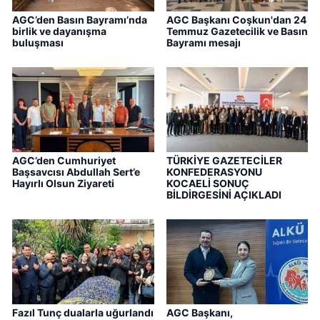
AGC’den Basın Bayramı’nda
AGC Başkanı Coşkun'dan 24
birlik ve dayanışma
Temmuz Gazetecilik ve Basın
buluşması
Bayramı mesajı
AGC’den Cumhuriyet
TÜRKİYE GAZETECİLER
Başsavcısı Abdullah Sert’e
KONFEDERASYONU
Hayırlı Olsun Ziyareti
KOCAELİ SONUÇ
BİLDİRGESİNİ AÇIKLADI
Fazıl Tunç dualarla uğurlandı
AGC Başkanı,