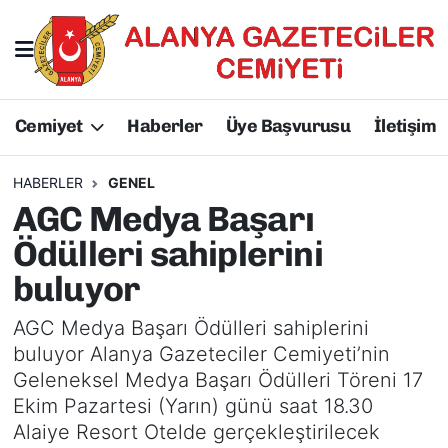
Hakkımızda
Başkan Hakkında
Cemiyet
Haberler
Üye Başvurusu
İletişim
Başkanlarımız
AGC Hakkında
Yönetim Kurulu
Yönetim Kurulu
HABERLER
GENEL
AGC Medya Başarı
Üyelerimiz
Üyelerimiz
Ödülleri sahiplerini
buluyor
Tüzüğümüz
Başkanlarımız
AGC Medya Başarı Ödülleri sahiplerini
Üye Başvurusu
Tüzüğümüz
buluyor Alanya Gazeteciler Cemiyeti’nin
Geleneksel Medya Başarı Ödülleri Töreni 17
Ekim Pazartesi (Yarın) günü saat 18.30
Alaiye Resort Otelde gerçekleştirilecek