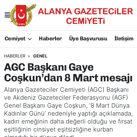
Hakkımızda
Başkan Hakkında
Cemiyet
Haberler
Üye Başvurusu
İletişim
Başkanlarımız
AGC Hakkında
Yönetim Kurulu
Yönetim Kurulu
HABERLER
GENEL
AGC Başkanı Gaye
Üyelerimiz
Üyelerimiz
Coşkun’dan 8 Mart mesajı
Tüzüğümüz
Başkanlarımız
Alanya Gazeteciler Cemiyeti (AGC) Başkanı
ve Akdeniz Gazeteciler Federasyonu (AGF)
Üye Başvurusu
Tüzüğümüz
Genel Başkanı Gaye Coşkun, ‘8 Mart Dünya
Kadınlar Günü’ nedeniyle yaptığı açıklamada,
kadın emeğinin daha değerli olduğu ve fırsat
eşitliğinin cinsiyet eşitsizliğine kurban