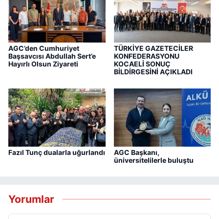
AGC’den Cumhuriyet
TÜRKİYE GAZETECİLER
Başsavcısı Abdullah Sert’e
KONFEDERASYONU
Hayırlı Olsun Ziyareti
KOCAELİ SONUÇ
BİLDİRGESİNİ AÇIKLADI
Fazıl Tunç dualarla uğurlandı
AGC Başkanı,
üniversitelilerle buluştu
Yorumlar