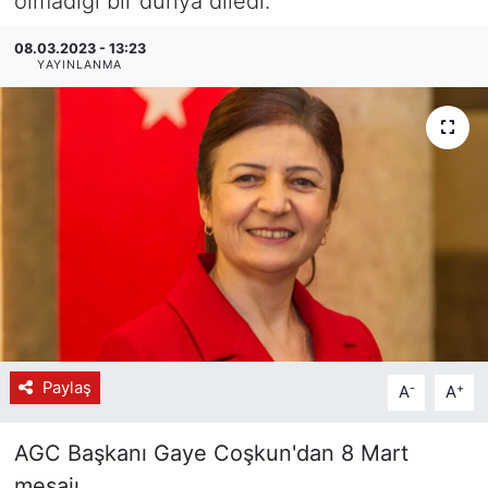
olmadığı bir dünya diledi.
08.03.2023 - 13:23
YAYINLANMA
Paylaş
-
+
A
A
AGC Başkanı Gaye Coşkun'dan 8 Mart
mesajı